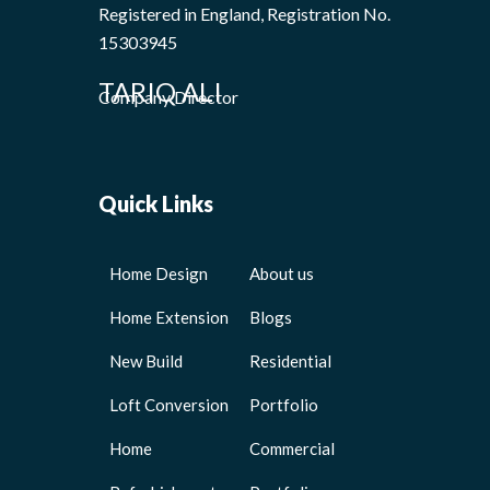
Registered in England, Registration No.
15303945
TARIQ ALI
Company Director
Quick Links
Home Design
About us
Home Extension
Blogs
New Build
Residential
Loft Conversion
Portfolio
Home
Commercial